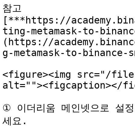
참고 
[***https://academy.bin
ting-metamask-to-binanc
(https://academy.binanc
g-metamask-to-binance-s
<figure><img src="/file
alt=""><figcaption></fi
① 이더리움 메인넷으로 설정
세요.
