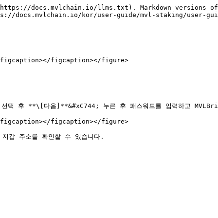
https://docs.mvlchain.io/llms.txt). Markdown versions of
s://docs.mvlchain.io/kor/user-guide/mvl-staking/user-gui
figcaption></figcaption></figure>

택 후 **\[다음]**&#xC744; 누른 후 패스워드를 입력하고 MVLBr
figcaption></figcaption></figure>
