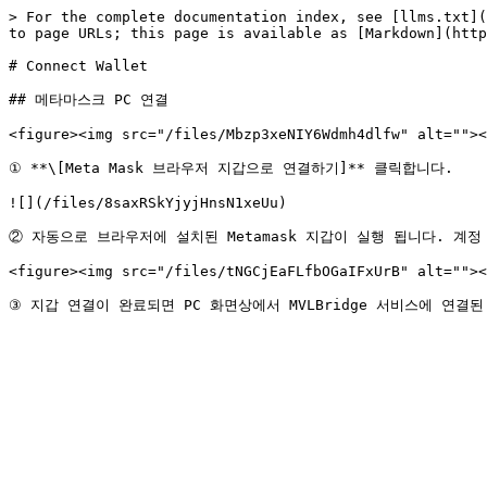
> For the complete documentation index, see [llms.txt](
to page URLs; this page is available as [Markdown](http
# Connect Wallet

## 메타마스크 PC 연결

<figure><img src="/files/Mbzp3xeNIY6Wdmh4dlfw" alt=""><
① **\[Meta Mask 브라우저 지갑으로 연결하기]** 클릭합니다.

![](/files/8saxRSkYjyjHnsN1xeUu)

② 자동으로 브라우저에 설치된 Metamask 지갑이 실행 됩니다. 계정 선
<figure><img src="/files/tNGCjEaFLfbOGaIFxUrB" alt=""><