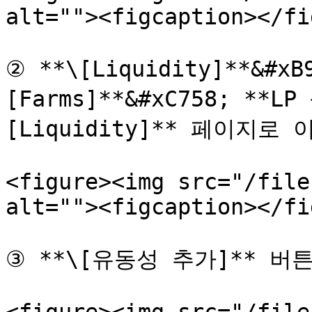
alt=""><figcaption></fi
② **\[Liquidity]**&#
[Farms]**&#xC758; **
[Liquidity]** 페이지로 
<figure><img src="/file
alt=""><figcaption></fi
③ **\[유동성 추가]** 버