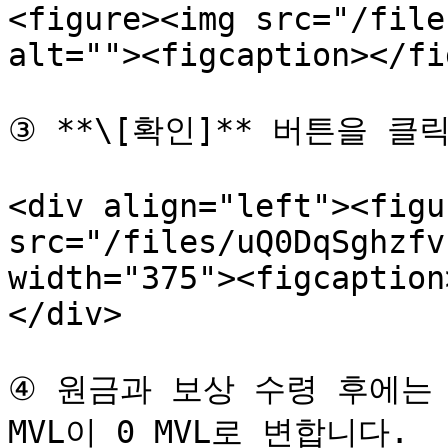
<figure><img src="/file
alt=""><figcaption></fi
③ **\[확인]** 버튼을 
<div align="left"><figu
src="/files/uQ0DqSghzfv
width="375"><figcaption
</div>

④ 원금과 보상 수령 후에는 
MVL이 0 MVL로 변합니다.
