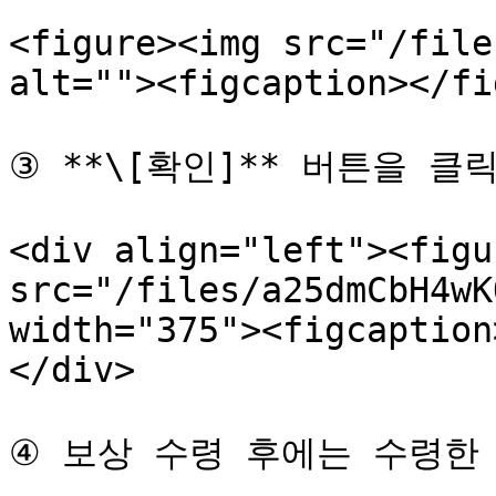
<figure><img src="/file
alt=""><figcaption></fi
③ **\[확인]** 버튼을 클
<div align="left"><figu
src="/files/a25dmCbH4wK
width="375"><figcaption
</div>

④ 보상 수령 후에는 수령한 M