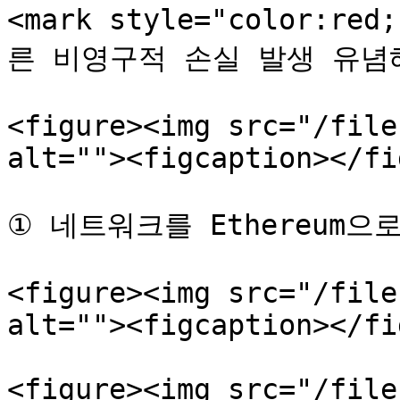
<mark style="color:r
른 비영구적 손실 발생 유념해주
<figure><img src="/file
alt=""><figcaption></fi
① 네트워크를 Ethereum으
<figure><img src="/file
alt=""><figcaption></fi
<figure><img src="/file